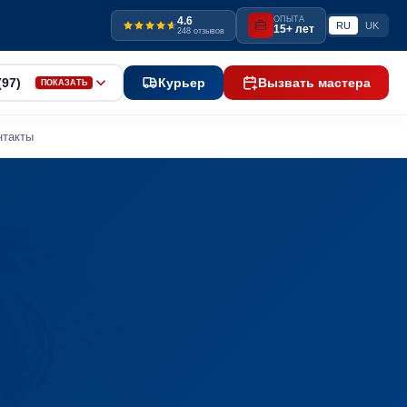
4.6
ОПЫТА
RU
UK
15+ лет
248 отзывов
(97)
Курьер
Вызвать мастера
ПОКАЗАТЬ
нтакты