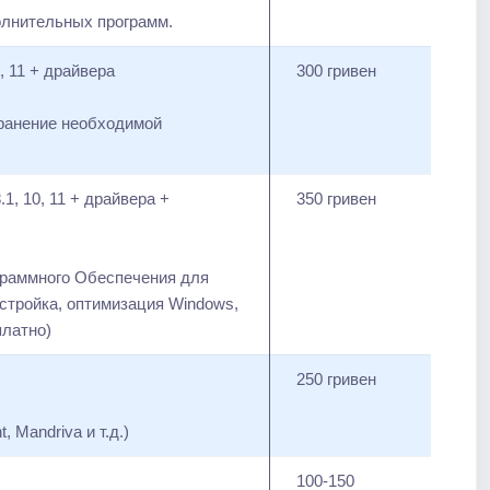
олнительных программ.
, 11 + драйвера
300 гривен
ранение необходимой
1, 10, 11 + драйвера +
350 гривен
граммного Обеспечения для
стройка, оптимизация Windows,
платно)
250 гривен
 Mandriva и т.д.)
100-150