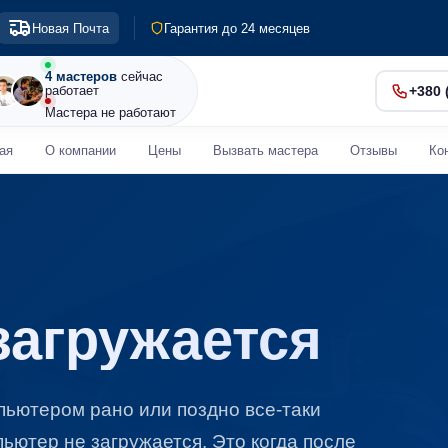
Гарантия до 24 месяцев
Новая Почта
Диагностика 0 грн
Срочный ремонт от 30 мин
4 мастеров
сейчас
работает
+380 
Мастера не работают
ая
О компании
Цены
Вызвать мастера
Отзывы
Ко
загружается
пьютером рано или поздно все-таки
ьютер не загружается. Это когда после