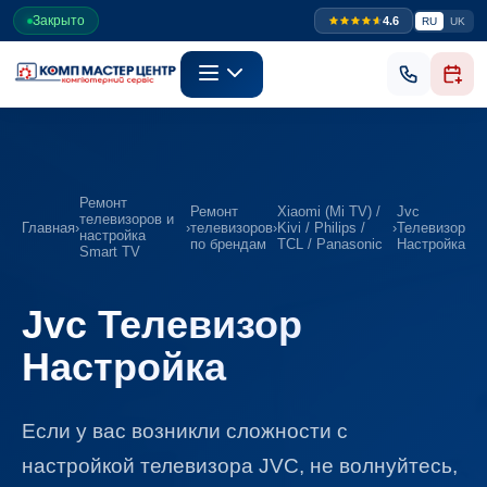
Закрыто
4.6
RU
UK
Ремонт
Ремонт
Xiaomi (Mi TV) /
Jvc
телевизоров и
Главная
›
›
телевизоров
›
Kivi / Philips /
›
Телевизор
настройка
по брендам
TCL / Panasonic
Настройка
Smart TV
Jvc Телевизор
Настройка
Если у вас возникли сложности с
настройкой телевизора JVC, не волнуйтесь,