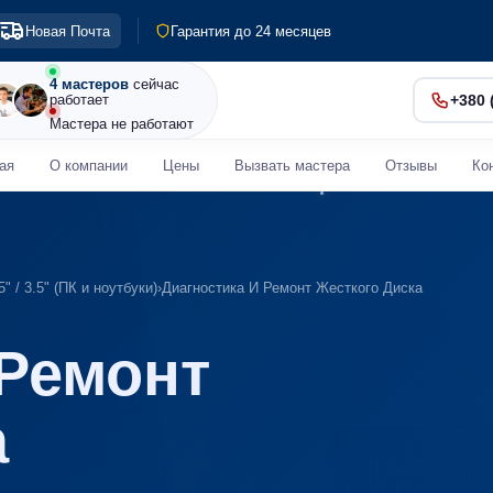
Гарантия до 24 месяцев
Новая Почта
Диагностика 0 грн
Срочный ремонт от 30 мин
4 мастеров
сейчас
работает
+380 
Мастера не работают
ая
О компании
Цены
Вызвать мастера
Отзывы
Ко
" / 3.5" (ПК и ноутбуки)
›
Диагностика И Ремонт Жесткого Диска
 Ремонт
а