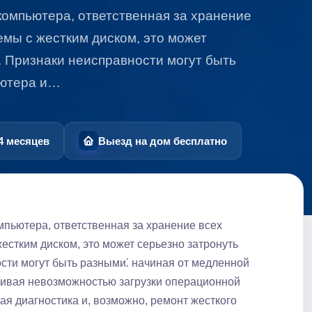
компьютера, ответственная за хранение
емы с жестким диском, это может
. Признаки неисправности могут быть
ьютера и…
4 месяцев
Выезд на дом бесплатно
мпьютера, ответственная за хранение всех
естким диском, это может серьезно затронуть
сти могут быть разными⁚ начиная от медленной
чивая невозможностью загрузки операционной
ая диагностика и, возможно, ремонт жесткого