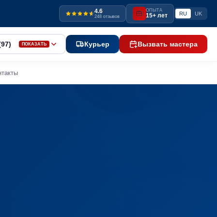
4.6
ОПЫТА
RU
UK
15+ лет
248 отзывов
(97)
Курьер
Вызвать мастера
ПОКАЗАТЬ
нтакты