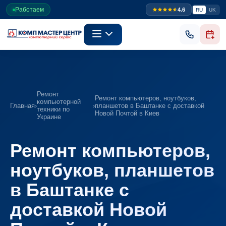
Работаем
4.6
RU
UK
Ремонт
Ремонт компьютеров, ноутбуков,
компьютерной
Главная
›
›
планшетов в Баштанке с доставкой
техники по
Новой Почтой в Киев
Украине
Ремонт компьютеров,
ноутбуков, планшетов
в Баштанке с
доставкой Новой