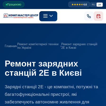
Працюємо
4.6
RU
UK
Ремонт комп'ютерної техніки
Ремонт зарядних станцій
Главная
›
›
по Україні
2E в Києві
Ремонт зарядних
станцій 2E в Києві
Зарядні станції 2E - це компактні, потужні та
багатофункціональні пристрої, які
забезпечують автономне живлення для