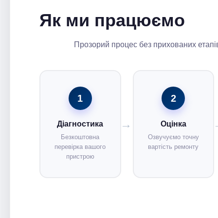
Як ми працюємо
Прозорий процес без прихованих етапів
1
2
Діагностика
Оцінка
Безкоштовна
Озвучуємо точну
перевірка вашого
вартість ремонту
пристрою