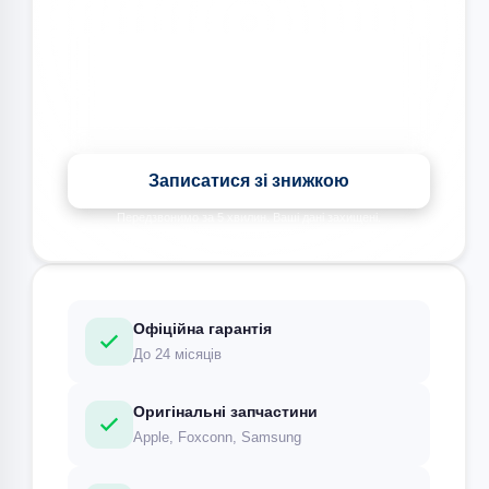
Знижка на всі види ремонту під час запису сьогодні
Записатися зі знижкою
Передзвонимо за 5 хвилин. Ваші дані захищені.
Офіційна гарантія
До 24 місяців
Оригінальні запчастини
Apple, Foxconn, Samsung