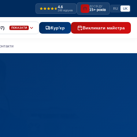
4.6
ДОСВІДУ
RU
UK
15+ років
248 відгуків
97)
Кур'єр
Викликати майстра
ПОКАЗАТИ
онтакти