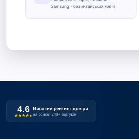
Samsung - без китайських копій
4.6
Високий рейтинг довіри
на основі 248+ відгуків