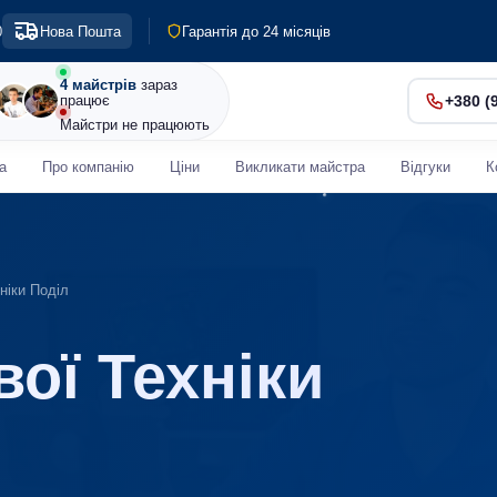
Гарантія до 24 місяців
0
Нова Пошта
Діагностика 0 грн
Терміновий ремонт від 30 хв
4 майстрів
зараз
працює
+380 (
Майстри не працюють
а
Про компанію
Ціни
Викликати майстра
Відгуки
К
ніки Поділ
ої Техніки