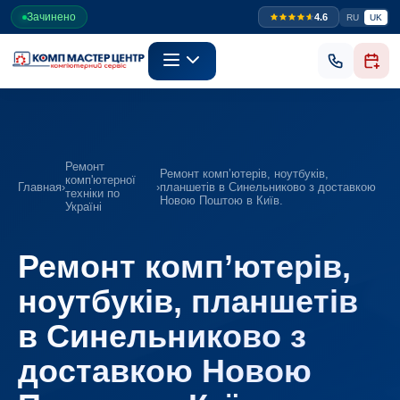
Зачинено
4.6
RU
UK
Ремонт
Ремонт комп’ютерів, ноутбуків,
комп'ютерної
Главная
›
›
планшетів в Синельниково з доставкою
техніки по
Новою Поштою в Київ.
Україні
Ремонт комп’ютерів,
ноутбуків, планшетів
в Синельниково з
доставкою Новою