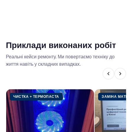
Виїзд комп’ютерного майстра або
Безкоштовно
кур’єра по Києву
Діагностика апаратної частини
Безкоштовно
комп’ютера
Приклади
виконаних робіт
У разі відмови від подальшої роботи
Реальні кейси ремонту. Ми повертаємо техніку до
діагностика виплачується в розмірі
життя навіть у складних випадках.
200 грн.
Налаштування роутера
200 гривень
У вартість послуги входить
ЧИСТКА + ТЕРМОПАСТА
ЗАМІНА МАТРИ
підключення та налаштування Wi-Fi
Інтернету, налаштування безпеки
точки доступу