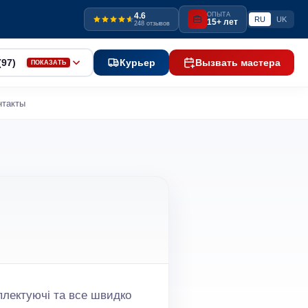
4.6
ОПЫТА
RU
UK
15+ лет
248 отзывов
(97)
Курьер
Вызвать мастера
ПОКАЗАТЬ
нтакты
плектуючі та все швидко