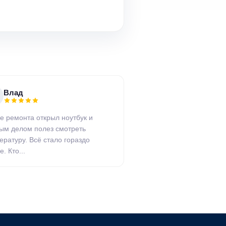
Влад
е ремонта открыл ноутбук и
ым делом полез смотреть
ературу. Всё стало гораздо
. Кто...