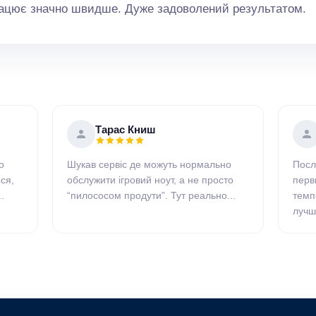
рацює значно швидше. Дуже задоволений результатом.
Тарас Книш
о
Шукав сервіс де можуть нормально
Посл
ся,
обслужити ігровий ноут, а не просто
перв
.
“пилососом продути”. Тут реально...
темп
лучше