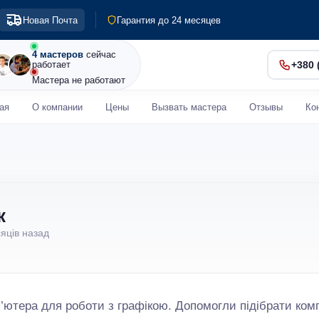
Выезд по Киеву и пригороду
Новая Почта
Гарантия до 24 месяцев
Диагностика 0 грн
Срочный ремонт от 30 мин
4 мастеров
сейчас
работает
+380 
Мастера не работают
ая
О компании
Цены
Вызвать мастера
Отзывы
Ко
к
сяців назад
’ютера для роботи з графікою. Допомогли підібрати ком