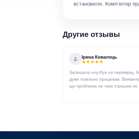
встановили. Комп’ютер п
Другие отзывы
Ірина Ковалець
Залишала ноутбук на перевірку, б
дуже повільно працював. Виявило
що проблема не така страшна як..