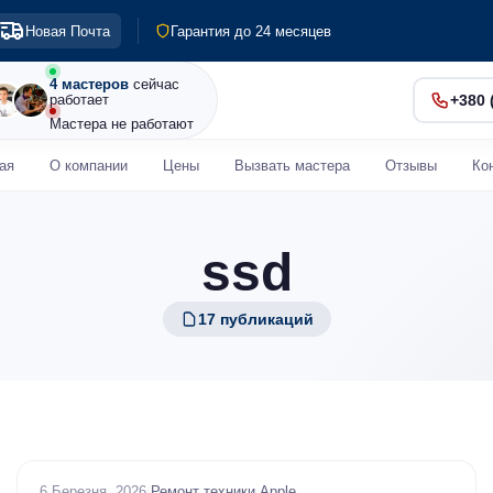
Выезд по Киеву и пригороду
Новая Почта
Гарантия до 24 месяцев
Диагностика 0 грн
4 мастеров
сейчас
Срочный ремонт от 30 мин
работает
+380 
Мастера не работают
ая
О компании
Цены
Вызвать мастера
Отзывы
Ко
ssd
17 публикаций
6 Березня, 2026
/
Ремонт техники Apple