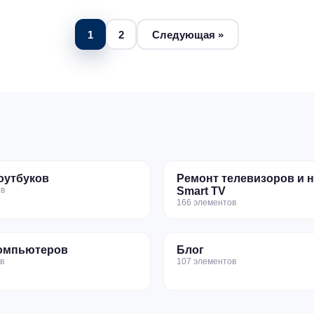
1
2
Следующая »
оутбуков
Ремонт телевизоров и 
в
Smart TV
166 элементов
омпьютеров
Блог
в
107 элементов