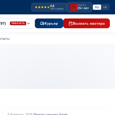
4.6
ОПЫТА
RU
UK
15+ лет
248 отзывов
(97)
Курьер
Вызвать мастера
ПОКАЗАТЬ
нтакты
6 Березня, 2026
/
Ремонт техники Apple